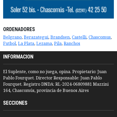
ORDENADORES
Belgrano
,
Berazategui
,
Brandsen
,
Castelli
,
Chascomus
,
Futbol
,
La Plata
,
Lezama
,
Pila
,
Ranchos
INFORMACION
El Suplente, como no juega, opina. Propietario: Juan
Pablo Fourquet. Director Responsable: Juan Pablo
Fourquet. Registro DNDA: RL-2024-06809881 Mazzini
164, Chascomús, provincia de Buenos Aires
SECCIONES