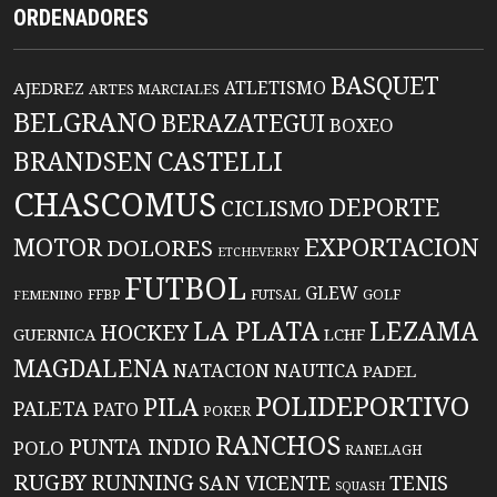
ORDENADORES
BASQUET
ATLETISMO
AJEDREZ
ARTES MARCIALES
BELGRANO
BERAZATEGUI
BOXEO
BRANDSEN
CASTELLI
CHASCOMUS
DEPORTE
CICLISMO
EXPORTACION
MOTOR
DOLORES
ETCHEVERRY
FUTBOL
GLEW
FFBP
FUTSAL
GOLF
FEMENINO
LA PLATA
LEZAMA
HOCKEY
GUERNICA
LCHF
MAGDALENA
NATACION
NAUTICA
PADEL
POLIDEPORTIVO
PILA
PALETA
PATO
POKER
RANCHOS
PUNTA INDIO
POLO
RANELAGH
RUGBY
RUNNING
TENIS
SAN VICENTE
SQUASH