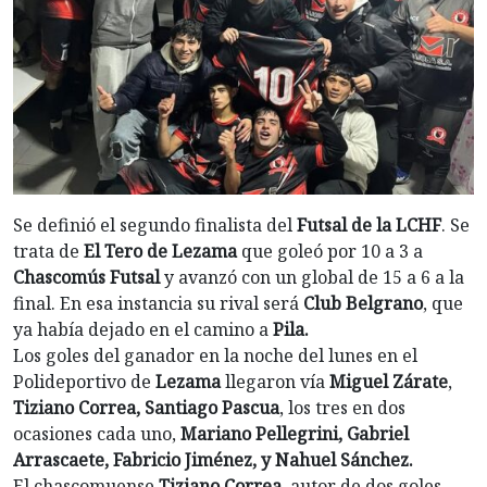
Se definió el segundo finalista del
Futsal de la LCHF
. Se
trata de
El Tero de Lezama
que goleó por 10 a 3 a
Chascomús Futsal
y avanzó con un global de 15 a 6 a la
final. En esa instancia su rival será
Club Belgrano
, que
ya había dejado en el camino a
Pila.
Los goles del ganador en la noche del lunes en el
Polideportivo de
Lezama
llegaron vía
Miguel Zárate
,
Tiziano Correa, Santiago Pascua
, los tres en dos
ocasiones cada uno,
Mariano Pellegrini, Gabriel
Arrascaete, Fabricio Jiménez, y Nahuel Sánchez.
El chascomuense
Tiziano Correa,
autor de dos goles,