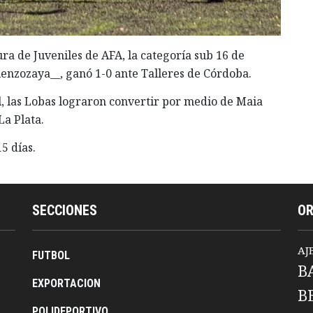
ra de Juveniles de AFA, la categoría sub 16 de
nzozaya__, ganó 1-0 ante Talleres de Córdoba.
l, las Lobas lograron convertir por medio de Maia
La Plata.
5 días.
SECCIONES
O
AJ
FUTBOL
B
EXPORTACION
B
POLIDEPORTIVO