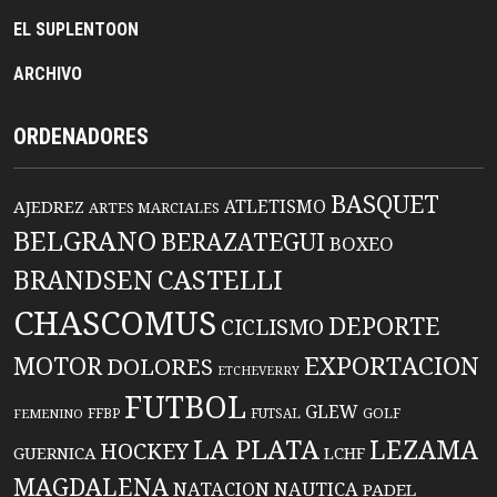
EL SUPLENTOON
ARCHIVO
ORDENADORES
BASQUET
ATLETISMO
AJEDREZ
ARTES MARCIALES
BELGRANO
BERAZATEGUI
BOXEO
BRANDSEN
CASTELLI
CHASCOMUS
DEPORTE
CICLISMO
EXPORTACION
MOTOR
DOLORES
ETCHEVERRY
FUTBOL
GLEW
FFBP
FUTSAL
GOLF
FEMENINO
LA PLATA
LEZAMA
HOCKEY
GUERNICA
LCHF
MAGDALENA
NATACION
NAUTICA
PADEL