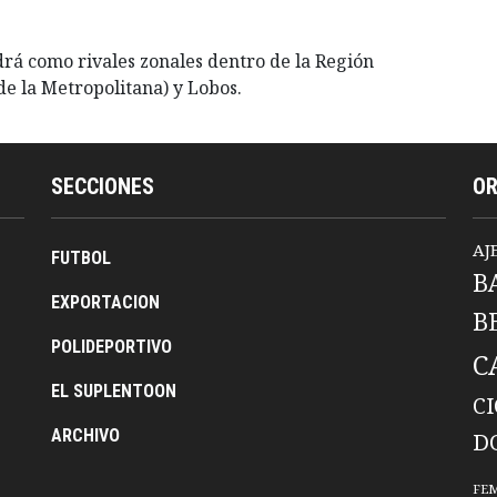
drá como rivales zonales dentro de la Región
e la Metropolitana) y Lobos.
SECCIONES
O
AJ
FUTBOL
B
EXPORTACION
B
POLIDEPORTIVO
C
EL SUPLENTOON
C
ARCHIVO
D
FE