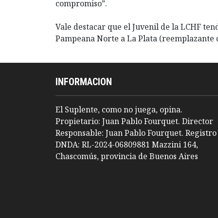
compromiso”.
Vale destacar que el Juvenil de la LCHF ten
Pampeana Norte a La Plata (reemplazante d
INFORMACION
El Suplente, como no juega, opina.
Propietario: Juan Pablo Fourquet. Director
Responsable: Juan Pablo Fourquet. Registro
DNDA: RL-2024-06809881 Mazzini 164,
Chascomús, provincia de Buenos Aires