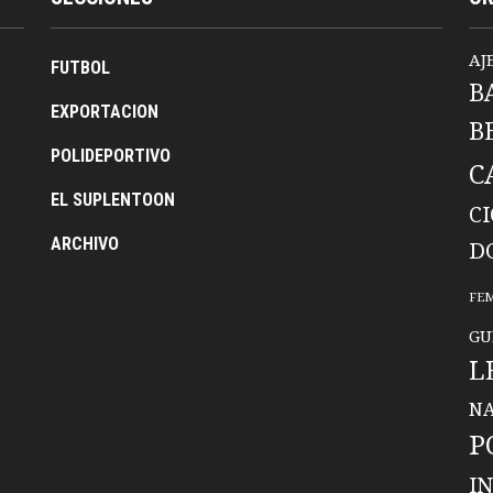
AJ
FUTBOL
B
EXPORTACION
B
POLIDEPORTIVO
C
EL SUPLENTOON
C
ARCHIVO
D
FE
GU
L
NA
P
I