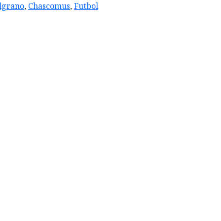
lgrano
,
Chascomus
,
Futbol