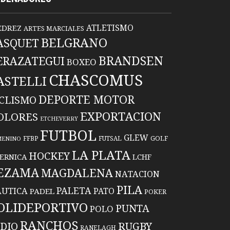
ATLETISMO
EDREZ
ARTES MARCIALES
BELGRANO
ASQUET
BRANDSEN
ERAZATEGUI
BOXEO
CHASCOMUS
ASTELLI
DEPORTE MOTOR
ICLISMO
EXPORTACION
OLORES
ETCHEVERRY
FUTBOL
GLEW
FFBP
FUTSAL
GOLF
MENINO
LA PLATA
HOCKEY
ERNICA
LCHF
EZAMA
MAGDALENA
NATACION
PILA
PALETA
UTICA
PATO
PADEL
POKER
OLIDEPORTIVO
PUNTA
POLO
RANCHOS
RUGBY
NDIO
RANELAGH