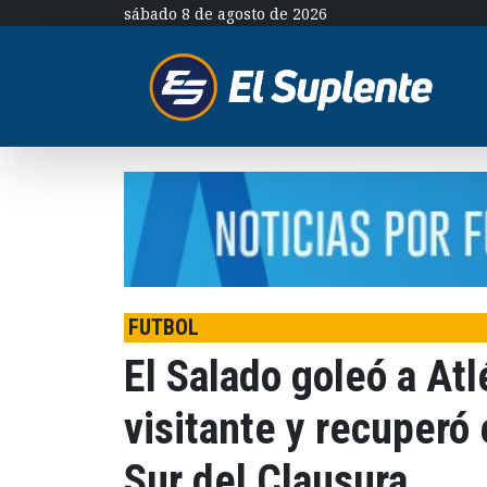
sábado 8 de agosto de 2026
FUTBOL
El Salado goleó a At
visitante y recuperó 
Sur del Clausura