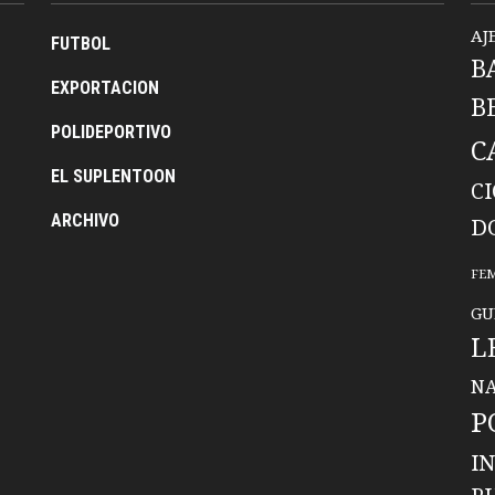
AJ
FUTBOL
B
EXPORTACION
B
POLIDEPORTIVO
C
EL SUPLENTOON
C
ARCHIVO
D
FE
GU
L
NA
P
I