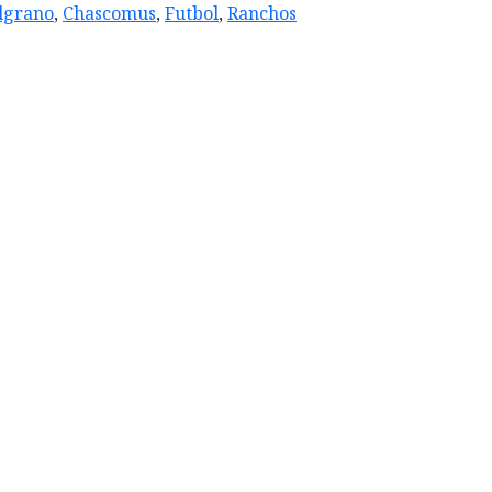
lgrano
,
Chascomus
,
Futbol
,
Ranchos