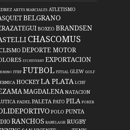
ATLETISMO
EDREZ
ARTES MARCIALES
BELGRANO
ASQUET
BRANDSEN
ERAZATEGUI
BOXEO
CHASCOMUS
ASTELLI
DEPORTE MOTOR
ICLISMO
EXPORTACION
OLORES
ETCHEVERRY
FUTBOL
GLEW
FFBP
FUTSAL
GOLF
MENINO
LA PLATA
HOCKEY
ERNICA
LCHF
EZAMA
MAGDALENA
NATACION
PILA
PALETA
UTICA
PATO
PADEL
POKER
OLIDEPORTIVO
PUNTA
POLO
RANCHOS
RUGBY
NDIO
RANELAGH