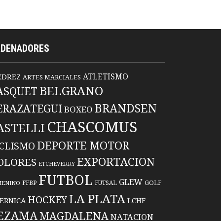
RDENADORES
ATLETISMO
EDREZ
ARTES MARCIALES
BELGRANO
ASQUET
BRANDSEN
ERAZATEGUI
BOXEO
CHASCOMUS
ASTELLI
DEPORTE MOTOR
ICLISMO
EXPORTACION
OLORES
ETCHEVERRY
FUTBOL
GLEW
FFBP
FUTSAL
GOLF
MENINO
LA PLATA
HOCKEY
ERNICA
LCHF
EZAMA
MAGDALENA
NATACION