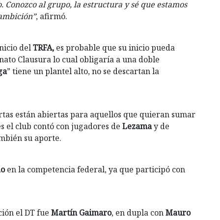
. Conozco al grupo, la estructura y sé que estamos
ambición”
, afirmó.
nicio del
TRFA,
es probable que su inicio pueda
ato Clausura lo cual obligaría a una doble
ga
” tiene un plantel alto, no se descartan la
rtas están abiertas para aquellos que quieran sumar
s el club contó con jugadores de
Lezama
y de
mbién su aporte.
do
en la competencia federal, ya que participó con
ción el DT fue
Martín Gaimaro
, en dupla con
Mauro