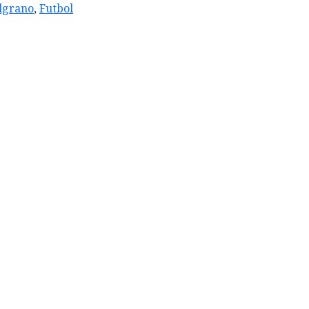
lgrano
,
Futbol