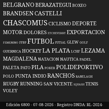
BELGRANO
BERAZATEGUI
BOXEO
BRANDSEN
CASTELLI
CHASCOMUS
DEPORTE
CICLISMO
EXPORTACION
MOTOR
DOLORES
ETCHEVERRY
FUTBOL
GLEW
FFBP
FUTSAL
GOLF
FEMENINO
LA PLATA
LEZAMA
HOCKEY
GUERNICA
LCHF
MAGDALENA
NATACION
NAUTICA
PADEL
POLIDEPORTIVO
PILA
PALETA
PATO
POKER
RANCHOS
PUNTA INDIO
POLO
RANELAGH
RUGBY
RUNNING
TENIS
SAN VICENTE
SQUASH
VOLEY
Edición 6800 - 07-08-2026 - Registro DNDA: RL-2024-