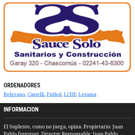
ORDENADORES
Belgrano
,
Castelli
,
Futbol
,
LCHF
,
Lezama
INFORMACION
El Suplente, como no juega, opina. Propietario: Juan
Pablo Fourquet. Director Responsable: Juan Pablo