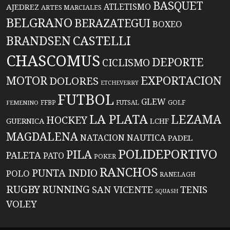
BASQUET
ATLETISMO
AJEDREZ
ARTES MARCIALES
BELGRANO
BERAZATEGUI
BOXEO
BRANDSEN
CASTELLI
CHASCOMUS
DEPORTE
CICLISMO
EXPORTACION
MOTOR
DOLORES
ETCHEVERRY
FUTBOL
GLEW
FFBP
FUTSAL
GOLF
FEMENINO
LA PLATA
LEZAMA
HOCKEY
GUERNICA
LCHF
MAGDALENA
NATACION
NAUTICA
PADEL
POLIDEPORTIVO
PILA
PALETA
PATO
POKER
RANCHOS
PUNTA INDIO
POLO
RANELAGH
RUGBY
RUNNING
TENIS
SAN VICENTE
SQUASH
VOLEY