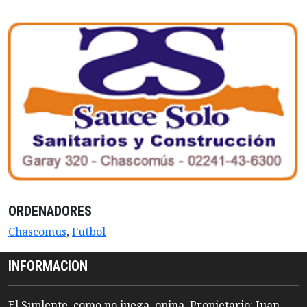
ORDENADORES
Chascomus
,
Futbol
INFORMACION
El Suplente, como no juega, opina. Propietario: Juan