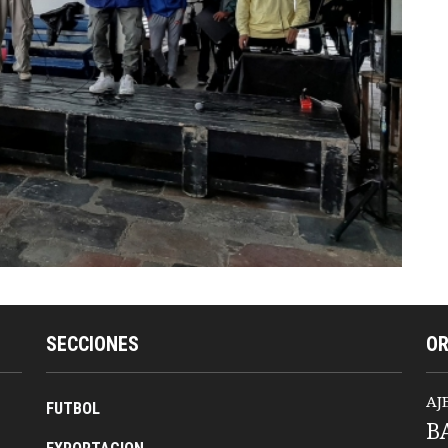
SECCIONES
O
AJ
FUTBOL
B