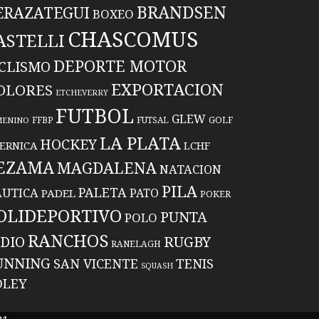
BRANDSEN
ERAZATEGUI
BOXEO
CHASCOMUS
ASTELLI
DEPORTE MOTOR
ICLISMO
EXPORTACION
OLORES
ETCHEVERRY
FUTBOL
GLEW
FFBP
FUTSAL
GOLF
MENINO
LA PLATA
HOCKEY
ERNICA
LCHF
EZAMA
MAGDALENA
NATACION
PILA
PALETA
UTICA
PATO
PADEL
POKER
OLIDEPORTIVO
PUNTA
POLO
RANCHOS
RUGBY
NDIO
RANELAGH
UNNING
TENIS
SAN VICENTE
SQUASH
OLEY