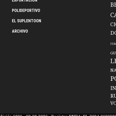
EXPORTACION
B
POLIDEPORTIVO
C
EL SUPLENTOON
C
ARCHIVO
D
FE
GU
L
NA
P
I
R
V