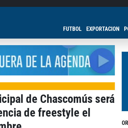
FUTBOL
EXPORTACION
P
nicipal de Chascomús será
cia de freestyle el
O
embre