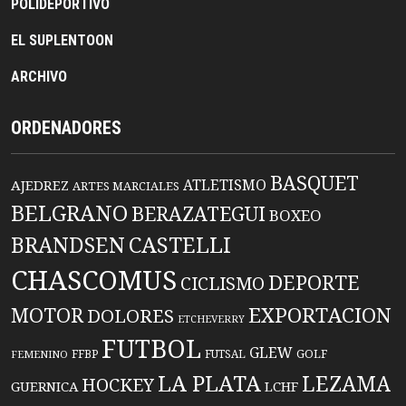
POLIDEPORTIVO
EL SUPLENTOON
ARCHIVO
ORDENADORES
BASQUET
ATLETISMO
AJEDREZ
ARTES MARCIALES
BELGRANO
BERAZATEGUI
BOXEO
BRANDSEN
CASTELLI
CHASCOMUS
DEPORTE
CICLISMO
EXPORTACION
MOTOR
DOLORES
ETCHEVERRY
FUTBOL
GLEW
FFBP
FUTSAL
GOLF
FEMENINO
LA PLATA
LEZAMA
HOCKEY
GUERNICA
LCHF