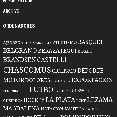
EL SUPLENTOON
ARCHIVO
ORDENADORES
BASQUET
ATLETISMO
AJEDREZ
ARTES MARCIALES
BELGRANO
BERAZATEGUI
BOXEO
BRANDSEN
CASTELLI
CHASCOMUS
DEPORTE
CICLISMO
EXPORTACION
MOTOR
DOLORES
ETCHEVERRY
FUTBOL
GLEW
FFBP
FUTSAL
GOLF
FEMENINO
LA PLATA
LEZAMA
HOCKEY
GUERNICA
LCHF
MAGDALENA
NATACION
NAUTICA
PADEL