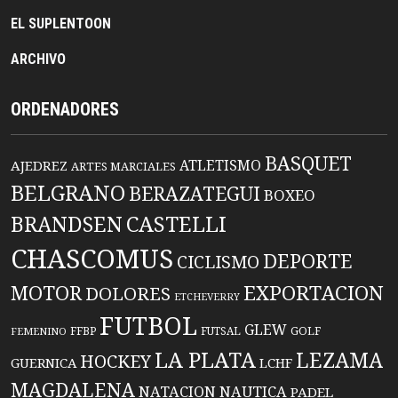
EL SUPLENTOON
ARCHIVO
ORDENADORES
BASQUET
ATLETISMO
AJEDREZ
ARTES MARCIALES
BELGRANO
BERAZATEGUI
BOXEO
BRANDSEN
CASTELLI
CHASCOMUS
DEPORTE
CICLISMO
EXPORTACION
MOTOR
DOLORES
ETCHEVERRY
FUTBOL
GLEW
FFBP
FUTSAL
GOLF
FEMENINO
LA PLATA
LEZAMA
HOCKEY
GUERNICA
LCHF
MAGDALENA
NATACION
NAUTICA
PADEL