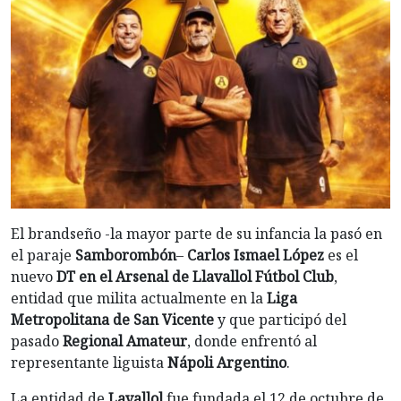
El brandseño -la mayor parte de su infancia la pasó en
el paraje
Samborombón
–
Carlos Ismael López
es el
nuevo
DT en el Arsenal de Llavallol Fútbol Club
,
entidad que milita actualmente en la
Liga
Metropolitana de San Vicente
y que participó del
pasado
Regional Amateur
, donde enfrentó al
representante liguista
Nápoli Argentino
.
La entidad de
Lavallol
fue fundada el 12 de octubre de