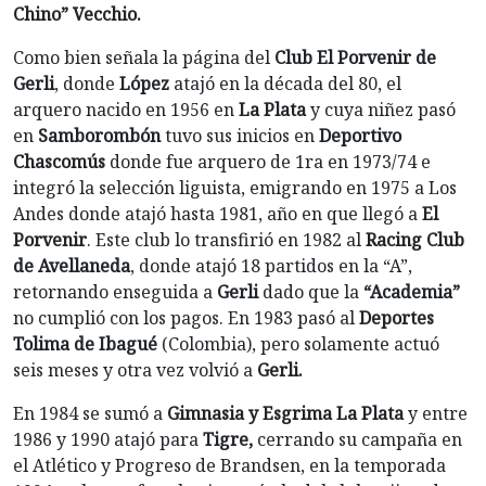
Chino” Vecchio.
Como bien señala la página del
Club El Porvenir de
Gerli
, donde
López
atajó en la década del 80, el
arquero nacido en 1956 en
La Plata
y cuya niñez pasó
en
Samborombón
tuvo sus inicios en
Deportivo
Chascomús
donde fue arquero de 1ra en 1973/74 e
integró la selección liguista, emigrando en 1975 a Los
Andes donde atajó hasta 1981, año en que llegó a
El
Porvenir
. Este club lo transfirió en 1982 al
Racing Club
de Avellaneda
, donde atajó 18 partidos en la “A”,
retornando enseguida a
Gerli
dado que la
“Academia”
no cumplió con los pagos. En 1983 pasó al
Deportes
Tolima de Ibagué
(Colombia), pero solamente actuó
seis meses y otra vez volvió a
Gerli.
En 1984 se sumó a
Gimnasia y Esgrima La Plata
y entre
1986 y 1990 atajó para
Tigre,
cerrando su campaña en
el Atlético y Progreso de Brandsen, en la temporada