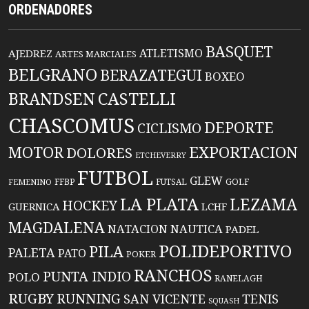
ORDENADORES
BASQUET
ATLETISMO
AJEDREZ
ARTES MARCIALES
BELGRANO
BERAZATEGUI
BOXEO
BRANDSEN
CASTELLI
CHASCOMUS
DEPORTE
CICLISMO
EXPORTACION
MOTOR
DOLORES
ETCHEVERRY
FUTBOL
GLEW
FFBP
FUTSAL
GOLF
FEMENINO
LA PLATA
LEZAMA
HOCKEY
GUERNICA
LCHF
MAGDALENA
NATACION
NAUTICA
PADEL
POLIDEPORTIVO
PILA
PALETA
PATO
POKER
RANCHOS
PUNTA INDIO
POLO
RANELAGH
RUGBY
RUNNING
TENIS
SAN VICENTE
SQUASH