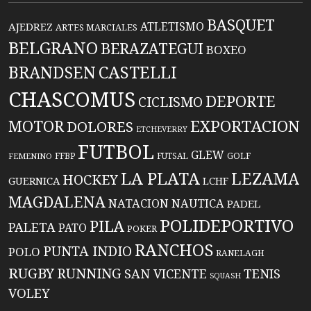
BASQUET
ATLETISMO
AJEDREZ
ARTES MARCIALES
BELGRANO
BERAZATEGUI
BOXEO
BRANDSEN
CASTELLI
CHASCOMUS
DEPORTE
CICLISMO
EXPORTACION
MOTOR
DOLORES
ETCHEVERRY
FUTBOL
GLEW
FFBP
FUTSAL
GOLF
FEMENINO
LA PLATA
LEZAMA
HOCKEY
GUERNICA
LCHF
MAGDALENA
NATACION
NAUTICA
PADEL
POLIDEPORTIVO
PILA
PALETA
PATO
POKER
RANCHOS
PUNTA INDIO
POLO
RANELAGH
RUGBY
RUNNING
TENIS
SAN VICENTE
SQUASH
VOLEY