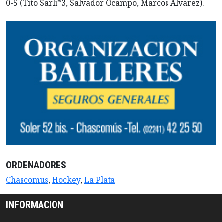
0-5 (Tito Sarli*3, Salvador Ocampo, Marcos Álvarez).
ORDENADORES
Chascomus
,
Hockey
,
La Plata
INFORMACION