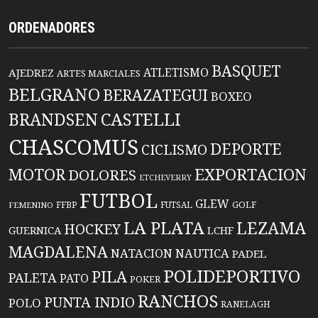
ORDENADORES
BASQUET
ATLETISMO
AJEDREZ
ARTES MARCIALES
BELGRANO
BERAZATEGUI
BOXEO
BRANDSEN
CASTELLI
CHASCOMUS
DEPORTE
CICLISMO
EXPORTACION
MOTOR
DOLORES
ETCHEVERRY
FUTBOL
GLEW
FFBP
FUTSAL
GOLF
FEMENINO
LA PLATA
LEZAMA
HOCKEY
GUERNICA
LCHF
MAGDALENA
NATACION
NAUTICA
PADEL
POLIDEPORTIVO
PILA
PALETA
PATO
POKER
RANCHOS
PUNTA INDIO
POLO
RANELAGH