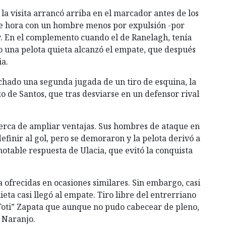
la visita arrancó arriba en el marcador antes de los
 de hora con un hombre menos por expulsión -por
. En el complemento cuando el de Ranelagh, tenía
o una pelota quieta alcanzó el empate, que después
ia.
echado una segunda jugada de un tiro de esquina, la
zo de Santos, que tras desviarse en un defensor rival
erca de ampliar ventajas. Sus hombres de ataque en
finir al gol, pero se demoraron y la pelota derivó a
otable respuesta de Ulacia, que evitó la conquista
a ofrecidas en ocasiones similares. Sin embargo, casi
eta casi llegó al empate. Tiro libre del entrerriano
“Toti” Zapata que aunque no pudo cabecear de pleno,
e Naranjo.