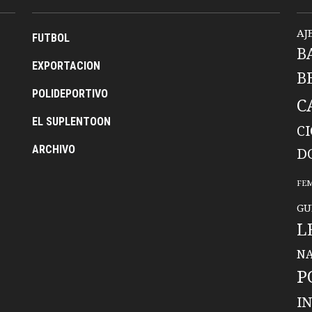
AJ
FUTBOL
B
EXPORTACION
B
POLIDEPORTIVO
C
EL SUPLENTOON
C
ARCHIVO
D
FE
GU
L
NA
P
I