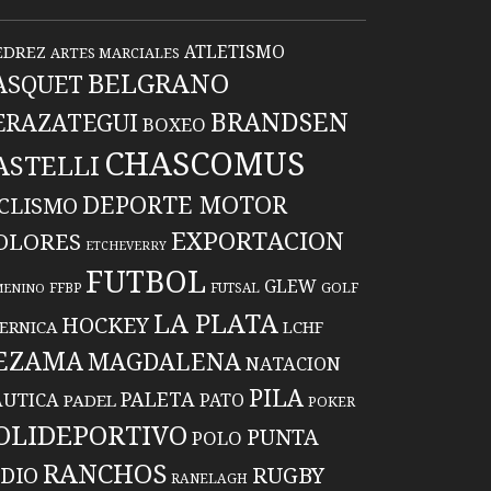
ATLETISMO
EDREZ
ARTES MARCIALES
BELGRANO
ASQUET
BRANDSEN
ERAZATEGUI
BOXEO
CHASCOMUS
ASTELLI
DEPORTE MOTOR
ICLISMO
EXPORTACION
OLORES
ETCHEVERRY
FUTBOL
GLEW
FFBP
FUTSAL
GOLF
MENINO
LA PLATA
HOCKEY
ERNICA
LCHF
EZAMA
MAGDALENA
NATACION
PILA
PALETA
UTICA
PATO
PADEL
POKER
OLIDEPORTIVO
PUNTA
POLO
RANCHOS
RUGBY
NDIO
RANELAGH