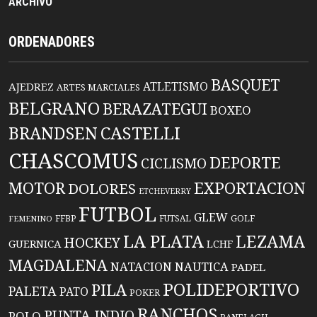
ARCHIVO
ORDENADORES
BASQUET
ATLETISMO
AJEDREZ
ARTES MARCIALES
BELGRANO
BERAZATEGUI
BOXEO
BRANDSEN
CASTELLI
CHASCOMUS
DEPORTE
CICLISMO
EXPORTACION
MOTOR
DOLORES
ETCHEVERRY
FUTBOL
GLEW
FFBP
FUTSAL
GOLF
FEMENINO
LA PLATA
LEZAMA
HOCKEY
GUERNICA
LCHF
MAGDALENA
NATACION
NAUTICA
PADEL
POLIDEPORTIVO
PILA
PALETA
PATO
POKER
RANCHOS
PUNTA INDIO
POLO
RANELAGH