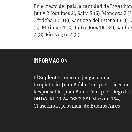
En el resto del país la cantidad de Ligas ho
Jujuy 2 (equipos 2), Salta 5 (6), Mendoza 3 (5
Córdoba 10 (16), Santiago del Estero 1 (1), La
(5), Misiones 1 (2), Entre Ríos 16 (24), Sant
2 (3), Río Negro 2 (3).
INFORMACION
El Suplente, como no juega, opina.
Propietario: Juan Pablo Fourquet. Director
Responsable: Juan Pablo Fourquet. Registro
DNDA: RL-2024-06809881 Mazzini 164,
Chascomús, provincia de Buenos Aires