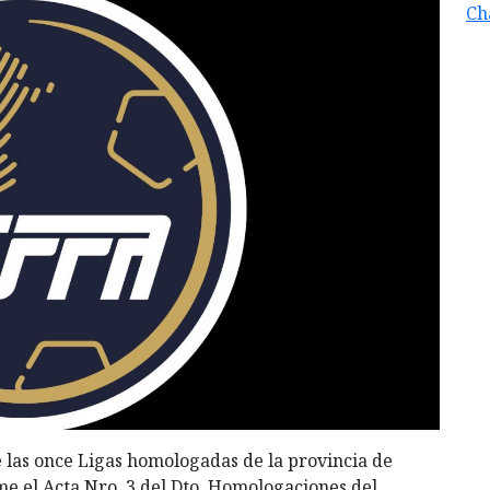
Ch
 las once Ligas homologadas de la provincia de
me el Acta Nro. 3 del Dto. Homologaciones del