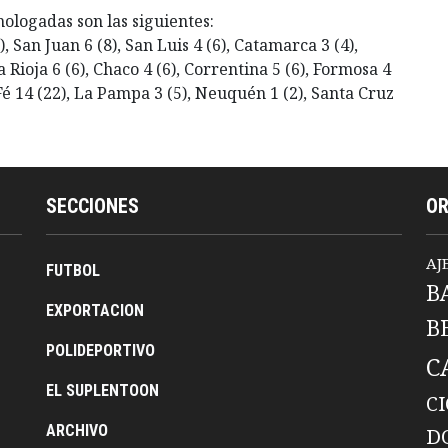
mologadas son las siguientes:
), San Juan 6 (8), San Luis 4 (6), Catamarca 3 (4),
 Rioja 6 (6), Chaco 4 (6), Correntina 5 (6), Formosa 4
a Fé 14 (22), La Pampa 3 (5), Neuquén 1 (2), Santa Cruz
SECCIONES
O
AJ
FUTBOL
B
EXPORTACION
B
POLIDEPORTIVO
C
EL SUPLENTOON
C
ARCHIVO
D