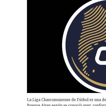
La Liga Chascomunense de Fútbol es una de
Buenos Aires según se conoció ayer, confor