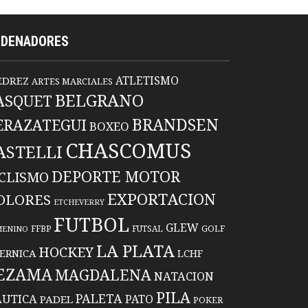
RDENADORES
ATLETISMO
EDREZ
ARTES MARCIALES
BELGRANO
ASQUET
BRANDSEN
ERAZATEGUI
BOXEO
CHASCOMUS
ASTELLI
DEPORTE MOTOR
ICLISMO
EXPORTACION
OLORES
ETCHEVERRY
FUTBOL
GLEW
FFBP
FUTSAL
GOLF
MENINO
LA PLATA
HOCKEY
ERNICA
LCHF
EZAMA
MAGDALENA
NATACION
PILA
PALETA
UTICA
PATO
PADEL
POKER