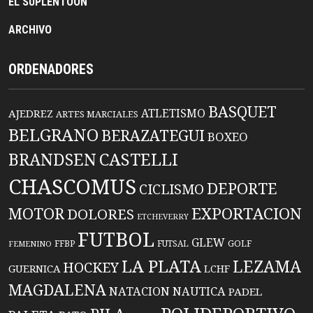
EL SUPLENTOON
ARCHIVO
ORDENADORES
BASQUET
ATLETISMO
AJEDREZ
ARTES MARCIALES
BELGRANO
BERAZATEGUI
BOXEO
BRANDSEN
CASTELLI
CHASCOMUS
DEPORTE
CICLISMO
EXPORTACION
MOTOR
DOLORES
ETCHEVERRY
FUTBOL
GLEW
FFBP
FUTSAL
GOLF
FEMENINO
LA PLATA
LEZAMA
HOCKEY
GUERNICA
LCHF
MAGDALENA
NATACION
NAUTICA
PADEL