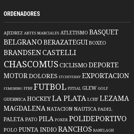
ORDENADORES
BASQUET
ATLETISMO
AJEDREZ
ARTES MARCIALES
BELGRANO
BERAZATEGUI
BOXEO
BRANDSEN
CASTELLI
CHASCOMUS
DEPORTE
CICLISMO
EXPORTACION
MOTOR
DOLORES
ETCHEVERRY
FUTBOL
GLEW
FFBP
FUTSAL
GOLF
FEMENINO
LA PLATA
LEZAMA
HOCKEY
GUERNICA
LCHF
MAGDALENA
NATACION
NAUTICA
PADEL
POLIDEPORTIVO
PILA
PALETA
PATO
POKER
RANCHOS
PUNTA INDIO
POLO
RANELAGH