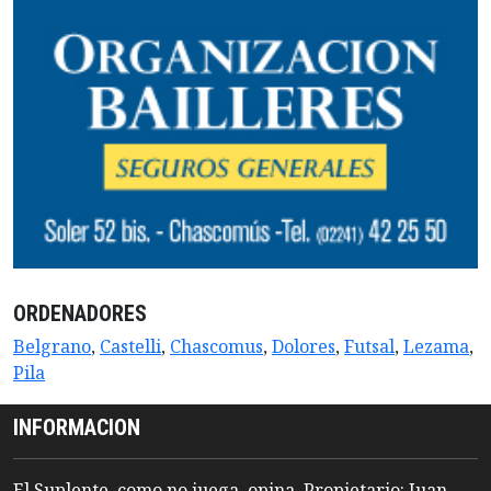
ORDENADORES
Belgrano
,
Castelli
,
Chascomus
,
Dolores
,
Futsal
,
Lezama
,
Pila
INFORMACION
El Suplente, como no juega, opina. Propietario: Juan