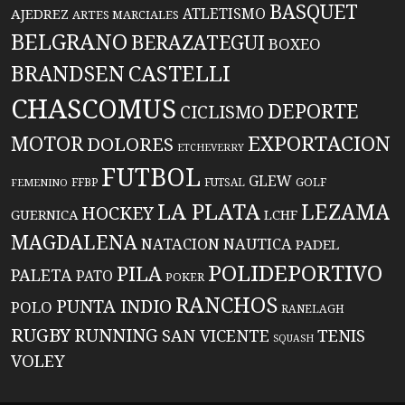
BASQUET
ATLETISMO
AJEDREZ
ARTES MARCIALES
BELGRANO
BERAZATEGUI
BOXEO
BRANDSEN
CASTELLI
CHASCOMUS
DEPORTE
CICLISMO
EXPORTACION
MOTOR
DOLORES
ETCHEVERRY
FUTBOL
GLEW
FFBP
FUTSAL
GOLF
FEMENINO
LA PLATA
LEZAMA
HOCKEY
GUERNICA
LCHF
MAGDALENA
NATACION
NAUTICA
PADEL
POLIDEPORTIVO
PILA
PALETA
PATO
POKER
RANCHOS
PUNTA INDIO
POLO
RANELAGH
RUGBY
RUNNING
TENIS
SAN VICENTE
SQUASH
VOLEY