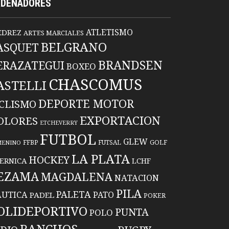
RDENADORES
ATLETISMO
EDREZ
ARTES MARCIALES
BELGRANO
ASQUET
BRANDSEN
ERAZATEGUI
BOXEO
CHASCOMUS
ASTELLI
DEPORTE MOTOR
ICLISMO
EXPORTACION
OLORES
ETCHEVERRY
FUTBOL
GLEW
FFBP
FUTSAL
GOLF
MENINO
LA PLATA
HOCKEY
ERNICA
LCHF
EZAMA
MAGDALENA
NATACION
PILA
PALETA
UTICA
PATO
PADEL
POKER
OLIDEPORTIVO
PUNTA
POLO