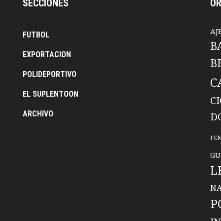
SECCIONES
O
AJ
FUTBOL
B
EXPORTACION
B
POLIDEPORTIVO
C
EL SUPLENTOON
C
ARCHIVO
D
FE
GU
L
NA
P