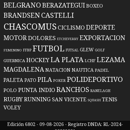
BELGRANO
BERAZATEGUI
BOXEO
BRANDSEN
CASTELLI
CHASCOMUS
DEPORTE
CICLISMO
EXPORTACION
MOTOR
DOLORES
ETCHEVERRY
FUTBOL
GLEW
FFBP
FUTSAL
GOLF
FEMENINO
LA PLATA
LEZAMA
HOCKEY
GUERNICA
LCHF
MAGDALENA
NATACION
NAUTICA
PADEL
POLIDEPORTIVO
PILA
PALETA
PATO
POKER
RANCHOS
PUNTA INDIO
POLO
RANELAGH
RUGBY
RUNNING
TENIS
SAN VICENTE
SQUASH
VOLEY
Edición 6802 - 09-08-2026 - Registro DNDA: RL-2024-