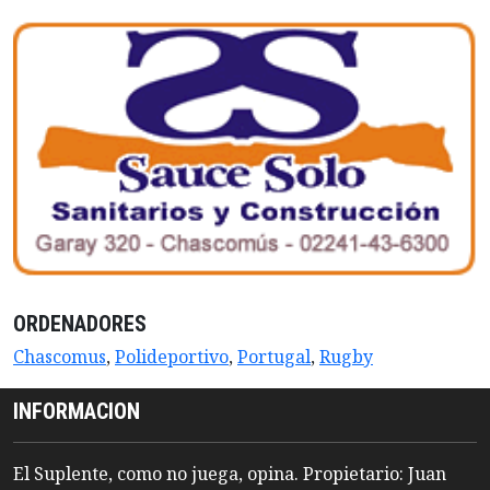
ORDENADORES
Chascomus
,
Polideportivo
,
Portugal
,
Rugby
INFORMACION
El Suplente, como no juega, opina. Propietario: Juan