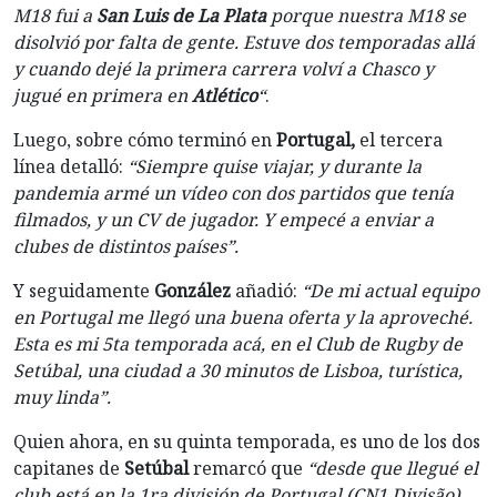
M18 fui a
San Luis de La Plata
porque nuestra M18 se
disolvió por falta de gente. Estuve dos temporadas allá
y cuando dejé la primera carrera volví a Chasco y
jugué en primera en
Atlético
“
.
Luego, sobre cómo terminó en
Portugal,
el tercera
línea detalló:
“Siempre quise viajar, y durante la
pandemia armé un vídeo con dos partidos que tenía
filmados, y un CV de jugador. Y empecé a enviar a
clubes de distintos países”.
Y seguidamente
González
añadió:
“De mi actual equipo
en Portugal me llegó una buena oferta y la aproveché.
Esta es mi 5ta temporada acá, en el Club de Rugby de
Setúbal, una ciudad a 30 minutos de Lisboa, turística,
muy linda”.
Quien ahora, en su quinta temporada, es uno de los dos
capitanes de
Setúbal
remarcó que
“desde que llegué el
club está en la 1ra división de Portugal (CN1 Divisão).