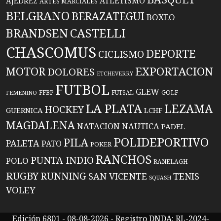
ATLETISMO
AJEDREZ
ARTES MARCIALES
BELGRANO
BERAZATEGUI
BOXEO
BRANDSEN
CASTELLI
CHASCOMUS
DEPORTE
CICLISMO
EXPORTACION
MOTOR
DOLORES
ETCHEVERRY
FUTBOL
GLEW
FFBP
FUTSAL
GOLF
FEMENINO
LA PLATA
LEZAMA
HOCKEY
GUERNICA
LCHF
MAGDALENA
NATACION
NAUTICA
PADEL
POLIDEPORTIVO
PILA
PALETA
PATO
POKER
RANCHOS
PUNTA INDIO
POLO
RANELAGH
RUGBY
RUNNING
TENIS
SAN VICENTE
SQUASH
VOLEY
Edición 6801 - 08-08-2026 - Registro DNDA: RL-2024-