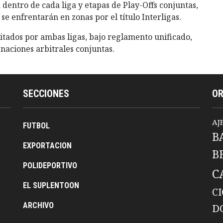
a dentro de cada liga y etapas de Play-Offs conjuntas,
se enfrentarán en zonas por el título Interligas.
litados por ambas ligas, bajo reglamento unificado,
naciones arbitrales conjuntas.
SECCIONES
O
AJ
FUTBOL
B
EXPORTACION
B
POLIDEPORTIVO
C
EL SUPLENTOON
C
ARCHIVO
D