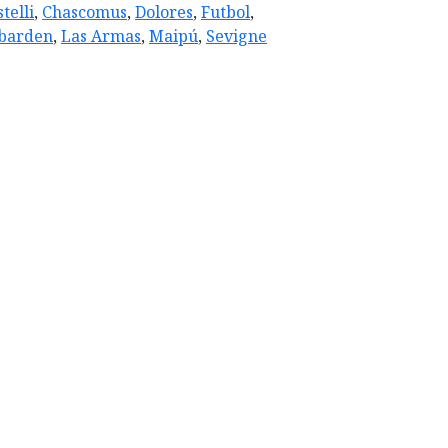
telli
,
Chascomus
,
Dolores
,
Futbol
,
barden
,
Las Armas
,
Maipú
,
Sevigne