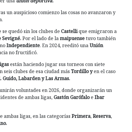
er una
unión deportiva.
ras un auspicioso comienzo las cosas no avanzaron y
a.
e se quedó sin los clubes de
Castelli
que emigraron a
e Sevigné.
Por el lado de la
maipuense
tuvo también
omo
Independiente
. En 2024, reeditó una
Unión
cia no fructificó.
igas
están haciendo jugar sus torneos con siete
on seis clubes de esa ciudad más
Tordillo y
en el caso
. Guido, Labarden y Las Armas.
 unirán voluntades en 2026, donde organizarán un
identes de ambas ligas,
Gastón Garófalo
e
Ibar
e ambas ligas, en las categorías
Primera
,
Reserva
,
no.