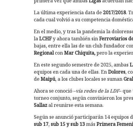
primera vez que ambas
Ligas
acuerdan hac
La última experiencia data de
2017/2018
. T
cada cual volvió a su competencia doméstic
En el medio, y tras la pandemia la dolorens
la
LCHF
y ahora también sin
Ferroviarios d
bajas, entre ella las de un club fundador c
Regional
con
Mar Chiquita,
pero la experien
En este segundo semestre de 2025, ambas
L
equipos en cada una de ellas. En
Dolores
, c
de
Maipú
, a los clubes locales se suman
Gral
Ahora se conoció –
vía redes de la LDF
– que
torneo conjunto, según convinieron los pres
Sallaz
al reunirse esta semana.
Según se anunció participarán 14 equipos d
sub 17
,
sub 15 y sub 13
más
Primera Femeni