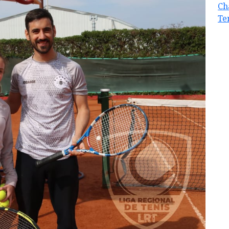
Ch
Te