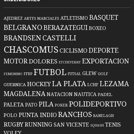
BASQUET
ATLETISMO
AJEDREZ
ARTES MARCIALES
BELGRANO
BERAZATEGUI
BOXEO
BRANDSEN
CASTELLI
CHASCOMUS
DEPORTE
CICLISMO
EXPORTACION
MOTOR
DOLORES
ETCHEVERRY
FUTBOL
GLEW
FFBP
FUTSAL
GOLF
FEMENINO
LA PLATA
LEZAMA
HOCKEY
GUERNICA
LCHF
MAGDALENA
NATACION
NAUTICA
PADEL
POLIDEPORTIVO
PILA
PALETA
PATO
POKER
RANCHOS
PUNTA INDIO
POLO
RANELAGH
RUGBY
RUNNING
TENIS
SAN VICENTE
SQUASH
VOLEY