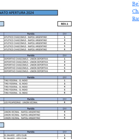
Be
Ch
Ra