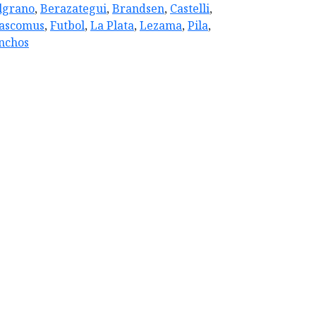
lgrano
,
Berazategui
,
Brandsen
,
Castelli
,
ascomus
,
Futbol
,
La Plata
,
Lezama
,
Pila
,
nchos