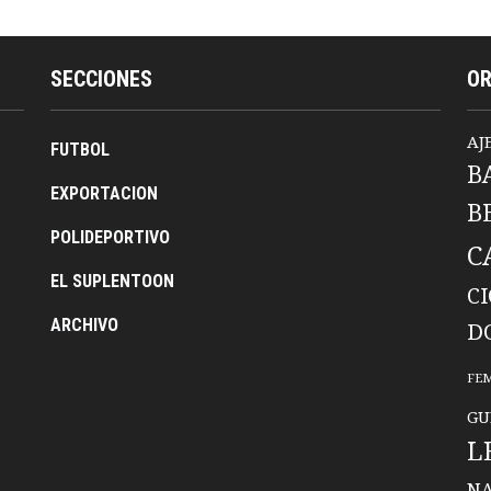
SECCIONES
O
AJ
FUTBOL
B
EXPORTACION
B
POLIDEPORTIVO
C
EL SUPLENTOON
C
ARCHIVO
D
FE
GU
L
NA