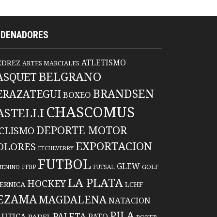
RDENADORES
ATLETISMO
EDREZ
ARTES MARCIALES
BELGRANO
ASQUET
BRANDSEN
ERAZATEGUI
BOXEO
CHASCOMUS
ASTELLI
DEPORTE MOTOR
ICLISMO
EXPORTACION
OLORES
ETCHEVERRY
FUTBOL
GLEW
FFBP
FUTSAL
GOLF
MENINO
LA PLATA
HOCKEY
ERNICA
LCHF
EZAMA
MAGDALENA
NATACION
PILA
PALETA
UTICA
PATO
PADEL