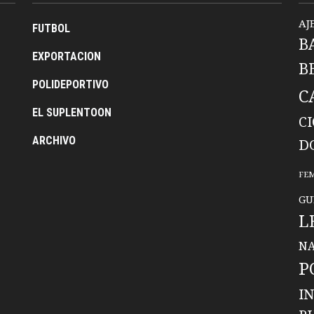
AJ
FUTBOL
B
EXPORTACION
B
POLIDEPORTIVO
C
EL SUPLENTOON
C
ARCHIVO
D
FE
GU
L
NA
P
I