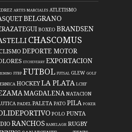
ATLETISMO
EDREZ
ARTES MARCIALES
BELGRANO
ASQUET
BRANDSEN
ERAZATEGUI
BOXEO
CHASCOMUS
ASTELLI
DEPORTE MOTOR
ICLISMO
EXPORTACION
OLORES
ETCHEVERRY
FUTBOL
GLEW
FFBP
FUTSAL
GOLF
MENINO
LA PLATA
HOCKEY
ERNICA
LCHF
EZAMA
MAGDALENA
NATACION
PILA
PALETA
UTICA
PATO
PADEL
POKER
OLIDEPORTIVO
PUNTA
POLO
RANCHOS
RUGBY
NDIO
RANELAGH