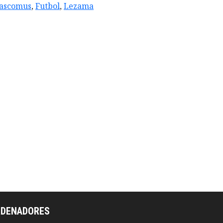
ascomus
,
Futbol
,
Lezama
RDENADORES