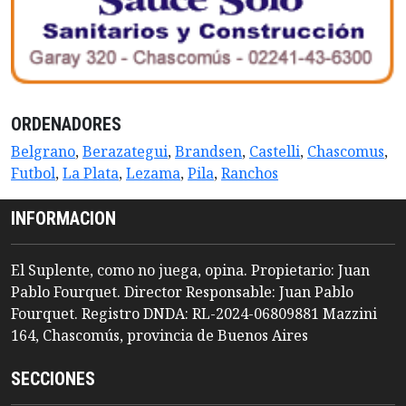
ORDENADORES
Belgrano
,
Berazategui
,
Brandsen
,
Castelli
,
Chascomus
,
Futbol
,
La Plata
,
Lezama
,
Pila
,
Ranchos
INFORMACION
El Suplente, como no juega, opina. Propietario: Juan
Pablo Fourquet. Director Responsable: Juan Pablo
Fourquet. Registro DNDA: RL-2024-06809881 Mazzini
164, Chascomús, provincia de Buenos Aires
SECCIONES