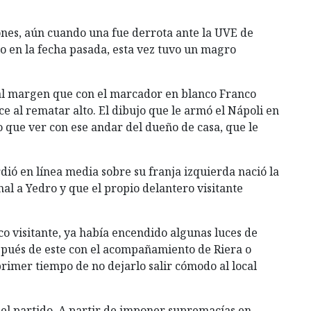
nes, aún cuando una fue derrota ante la UVE de
io en la fecha pasada, esta vez tuvo un magro
 al margen que con el marcador en blanco Franco
 al rematar alto. El dibujo que le armó el Nápoli en
 que ver con ese andar del dueño de casa, que le
dió en línea media sobre su franja izquierda nació la
nal a Yedro y que el propio delantero visitante
co visitante, ya había encendido algunas luces de
después de este con el acompañamiento de Riera o
rimer tiempo de no dejarlo salir cómodo al local
del partido. A partir de imponer supremacías en