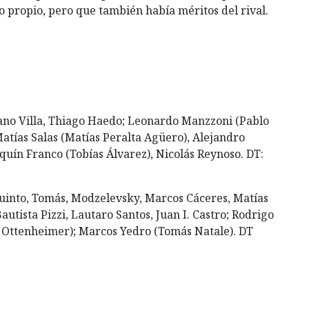
o propio, pero que también había méritos del rival.
iano Villa, Thiago Haedo; Leonardo Manzzoni (Pablo
Matías Salas (Matías Peralta Agüero), Alejandro
aquín Franco (Tobías Álvarez), Nicolás Reynoso. DT:
uinto, Tomás, Modzelevsky, Marcos Cáceres, Matías
autista Pizzi, Lautaro Santos, Juan I. Castro; Rodrigo
o Ottenheimer); Marcos Yedro (Tomás Natale). DT