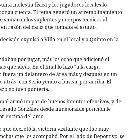
nta molestia física y los jugadores locales lo
a por su cuenta. El tema generó un arremolinamiento
 se sumaron los suplentes y cuerpos técnicos al
a en razón del cariz que tomaba el asunto.
ecisión expulsó a Villa en el local y a Quinto en la
uedaban por jugar, más los ocho que adicionó el
s que ideas. En el final lo hizo “a la carga
i fuera un delantero de área más y después en un
e atrás- con Serio yendo a buscar por arriba. El
azo no tuvo puntería.
inal armó un par de buenos intentos ofensivos, y de
gresado González desde inmejorable posición le
or encima del arco.
ro que decretó la victoria visitante que fue muy
inchas que los acompañó. Por el lado de Deportivo, se