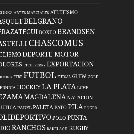
ATLETISMO
EDREZ
ARTES MARCIALES
BELGRANO
ASQUET
BRANDSEN
ERAZATEGUI
BOXEO
CHASCOMUS
ASTELLI
DEPORTE MOTOR
ICLISMO
EXPORTACION
OLORES
ETCHEVERRY
FUTBOL
GLEW
FFBP
FUTSAL
GOLF
MENINO
LA PLATA
HOCKEY
ERNICA
LCHF
EZAMA
MAGDALENA
NATACION
PILA
PALETA
UTICA
PATO
PADEL
POKER
OLIDEPORTIVO
PUNTA
POLO
RANCHOS
RUGBY
NDIO
RANELAGH