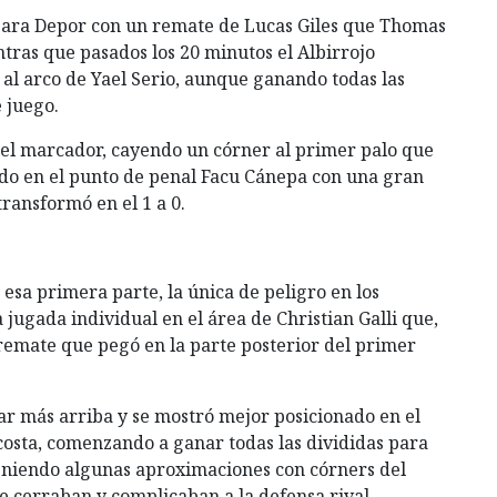
 para Depor con un remate de Lucas Giles que Thomas
ntras que pasados los 20 minutos el Albirrojo
al arco de Yael Serio, aunque ganando todas las
 juego.
 del marcador, cayendo un córner al primer palo que
ndo en el punto de penal Facu Cánepa con una gran
transformó en el 1 a 0.
n esa primera parte, la única de peligro en los
ugada individual en el área de Christian Galli que,
remate que pegó en la parte posterior del primer
ar más arriba y se mostró mejor posicionado en el
osta, comenzando a ganar todas las divididas para
 teniendo algunas aproximaciones con córners del
e cerraban y complicaban a la defensa rival.