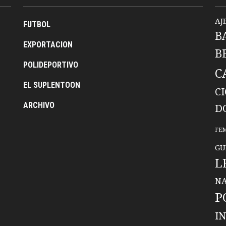
AJ
FUTBOL
B
EXPORTACION
B
POLIDEPORTIVO
C
EL SUPLENTOON
C
ARCHIVO
D
FE
GU
L
NA
P
I