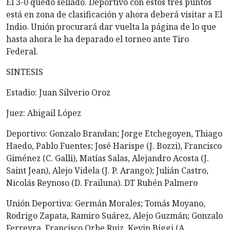
El 3-0 quedó sellado. Deportivo con estos tres puntos
está en zona de clasificación y ahora deberá visitar a El
Indio. Unión procurará dar vuelta la página de lo que
hasta ahora le ha deparado el torneo ante Tiro
Federal.
SINTESIS
Estadio: Juan Silverio Oroz
Juez: Abigail López
Deportivo: Gonzalo Brandan; Jorge Etchegoyen, Thiago
Haedo, Pablo Fuentes; José Harispe (J. Bozzi), Francisco
Giménez (C. Galli), Matías Salas, Alejandro Acosta (J.
Saint Jean), Alejo Videla (J. P. Arango); Julián Castro,
Nicolás Reynoso (D. Frailuna). DT Rubén Palmero
Unión Deportiva: Germán Morales; Tomás Moyano,
Rodrigo Zapata, Ramiro Suárez, Alejo Guzmán; Gonzalo
Ferreyra, Francisco Orbe Ruiz, Kevin Biggi (A.