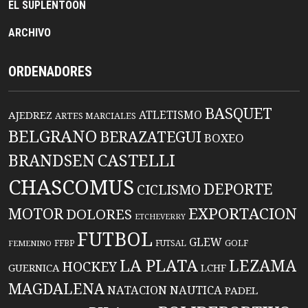
EL SUPLENTOON
ARCHIVO
ORDENADORES
BASQUET
ATLETISMO
AJEDREZ
ARTES MARCIALES
BELGRANO
BERAZATEGUI
BOXEO
BRANDSEN
CASTELLI
CHASCOMUS
DEPORTE
CICLISMO
EXPORTACION
MOTOR
DOLORES
ETCHEVERRY
FUTBOL
GLEW
FFBP
FUTSAL
GOLF
FEMENINO
LA PLATA
LEZAMA
HOCKEY
GUERNICA
LCHF
MAGDALENA
NATACION
NAUTICA
PADEL