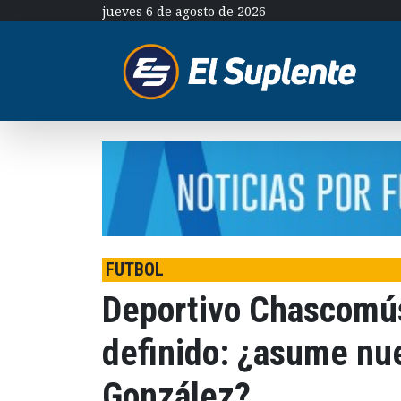
jueves 6 de agosto de 2026
FUTBOL
Deportivo Chascomús
definido: ¿asume nu
González?