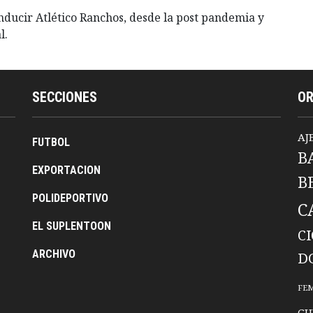
onducir Atlético Ranchos, desde la post pandemia y
l.
SECCIONES
O
AJ
FUTBOL
B
EXPORTACION
B
POLIDEPORTIVO
C
EL SUPLENTOON
C
ARCHIVO
D
FE
GU