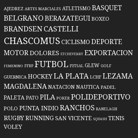
BASQUET
ATLETISMO
AJEDREZ
ARTES MARCIALES
BELGRANO
BERAZATEGUI
BOXEO
BRANDSEN
CASTELLI
CHASCOMUS
DEPORTE
CICLISMO
EXPORTACION
MOTOR
DOLORES
ETCHEVERRY
FUTBOL
GLEW
FFBP
FUTSAL
GOLF
FEMENINO
LA PLATA
LEZAMA
HOCKEY
GUERNICA
LCHF
MAGDALENA
NATACION
NAUTICA
PADEL
POLIDEPORTIVO
PILA
PALETA
PATO
POKER
RANCHOS
PUNTA INDIO
POLO
RANELAGH
RUGBY
RUNNING
TENIS
SAN VICENTE
SQUASH
VOLEY