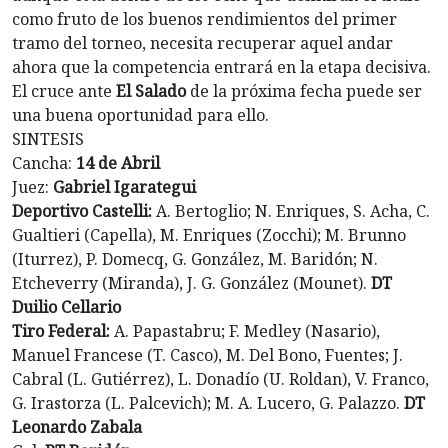
como fruto de los buenos rendimientos del primer
tramo del torneo, necesita recuperar aquel andar
ahora que la competencia entrará en la etapa decisiva.
El cruce ante
El Salado
de la próxima fecha puede ser
una buena oportunidad para ello.
SINTESIS
Cancha:
14 de Abril
Juez:
Gabriel Igarategui
Deportivo Castelli:
A. Bertoglio; N. Enriques, S. Acha, C.
Gualtieri (Capella), M. Enriques (Zocchi); M. Brunno
(Iturrez), P. Domecq, G. González, M. Baridón; N.
Etcheverry (Miranda), J. G. González (Mounet).
DT
Duilio Cellario
Tiro Federal:
A. Papastabru; F. Medley (Nasario),
Manuel Francese (T. Casco), M. Del Bono, Fuentes; J.
Cabral (L. Gutiérrez), L. Donadío (U. Roldan), V. Franco,
G. Irastorza (L. Palcevich); M. A. Lucero, G. Palazzo.
DT
Leonardo Zabala