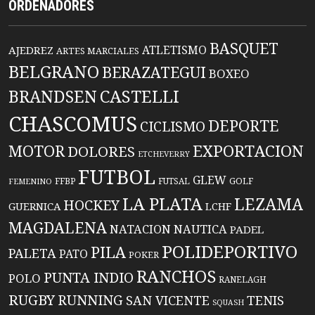
ORDENADORES
BASQUET
ATLETISMO
AJEDREZ
ARTES MARCIALES
BELGRANO
BERAZATEGUI
BOXEO
BRANDSEN
CASTELLI
CHASCOMUS
DEPORTE
CICLISMO
EXPORTACION
MOTOR
DOLORES
ETCHEVERRY
FUTBOL
GLEW
FFBP
FUTSAL
GOLF
FEMENINO
LA PLATA
LEZAMA
HOCKEY
GUERNICA
LCHF
MAGDALENA
NATACION
NAUTICA
PADEL
POLIDEPORTIVO
PILA
PALETA
PATO
POKER
RANCHOS
PUNTA INDIO
POLO
RANELAGH
RUGBY
RUNNING
TENIS
SAN VICENTE
SQUASH