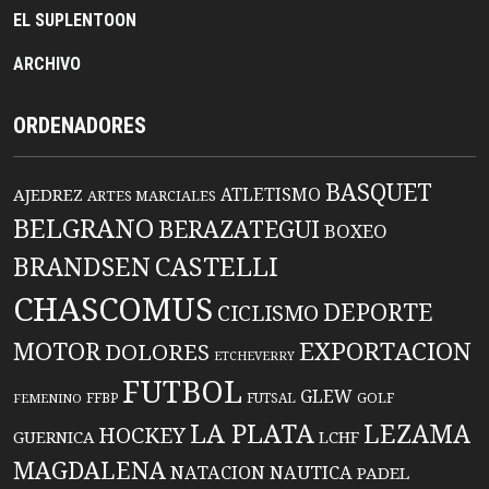
EL SUPLENTOON
ARCHIVO
ORDENADORES
BASQUET
ATLETISMO
AJEDREZ
ARTES MARCIALES
BELGRANO
BERAZATEGUI
BOXEO
BRANDSEN
CASTELLI
CHASCOMUS
DEPORTE
CICLISMO
EXPORTACION
MOTOR
DOLORES
ETCHEVERRY
FUTBOL
GLEW
FFBP
FUTSAL
GOLF
FEMENINO
LA PLATA
LEZAMA
HOCKEY
GUERNICA
LCHF
MAGDALENA
NATACION
NAUTICA
PADEL