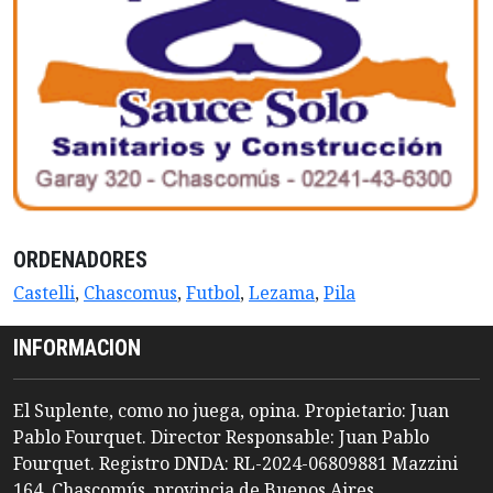
ORDENADORES
Castelli
,
Chascomus
,
Futbol
,
Lezama
,
Pila
INFORMACION
El Suplente, como no juega, opina. Propietario: Juan
Pablo Fourquet. Director Responsable: Juan Pablo
Fourquet. Registro DNDA: RL-2024-06809881 Mazzini
164, Chascomús, provincia de Buenos Aires