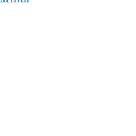
tbol
,
La Plata