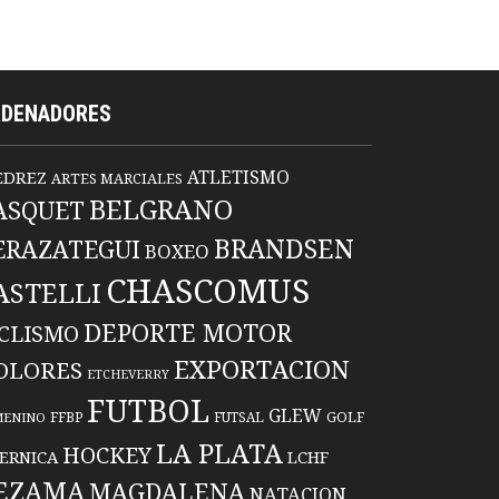
RDENADORES
ATLETISMO
EDREZ
ARTES MARCIALES
BELGRANO
ASQUET
BRANDSEN
ERAZATEGUI
BOXEO
CHASCOMUS
ASTELLI
DEPORTE MOTOR
ICLISMO
EXPORTACION
OLORES
ETCHEVERRY
FUTBOL
GLEW
FFBP
FUTSAL
GOLF
MENINO
LA PLATA
HOCKEY
ERNICA
LCHF
EZAMA
MAGDALENA
NATACION