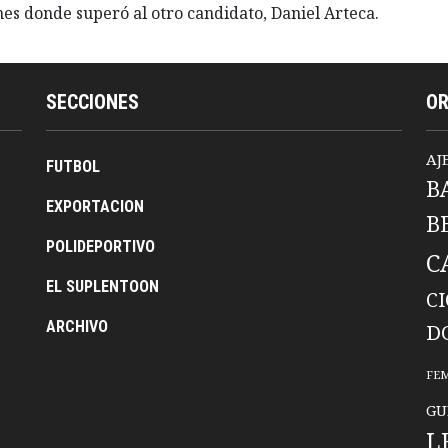
es donde superó al otro candidato, Daniel Arteca.
SECCIONES
O
AJ
FUTBOL
B
EXPORTACION
B
POLIDEPORTIVO
C
EL SUPLENTOON
C
ARCHIVO
D
FE
GU
L