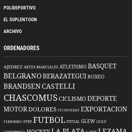
POLIDEPORTIVO
EL SUPLENTOON
ARCHIVO
ORDENADORES
BASQUET
ATLETISMO
AJEDREZ
ARTES MARCIALES
BELGRANO
BERAZATEGUI
BOXEO
BRANDSEN
CASTELLI
CHASCOMUS
DEPORTE
CICLISMO
EXPORTACION
MOTOR
DOLORES
ETCHEVERRY
FUTBOL
GLEW
FFBP
FUTSAL
GOLF
FEMENINO
LA PLATA
LEZAMA
HOCKEY
GUERNICA
LCHF