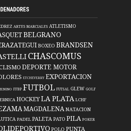
RDENADORES
ATLETISMO
EDREZ
ARTES MARCIALES
BELGRANO
ASQUET
BRANDSEN
ERAZATEGUI
BOXEO
CHASCOMUS
ASTELLI
DEPORTE MOTOR
ICLISMO
EXPORTACION
OLORES
ETCHEVERRY
FUTBOL
GLEW
FFBP
FUTSAL
GOLF
MENINO
LA PLATA
HOCKEY
ERNICA
LCHF
EZAMA
MAGDALENA
NATACION
PILA
PALETA
UTICA
PATO
PADEL
POKER
OLIDEPORTIVO
PUNTA
POLO