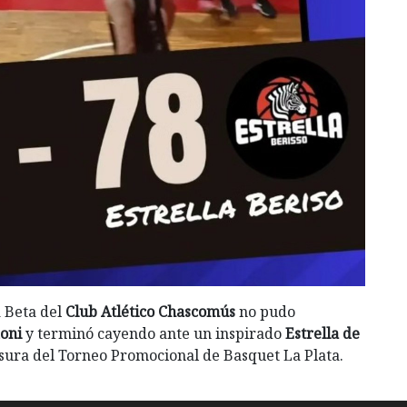
a Beta del
Club Atlético Chascomús
no pudo
oni
y terminó cayendo ante un inspirado
Estrella de
usura del Torneo Promocional de Basquet La Plata.