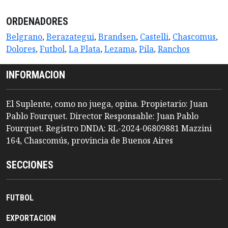
ORDENADORES
Belgrano
,
Berazategui
,
Brandsen
,
Castelli
,
Chascomus
,
Dolores
,
Futbol
,
La Plata
,
Lezama
,
Pila
,
Ranchos
INFORMACION
El Suplente, como no juega, opina. Propietario: Juan
Pablo Fourquet. Director Responsable: Juan Pablo
Fourquet. Registro DNDA: RL-2024-06809881 Mazzini
164, Chascomús, provincia de Buenos Aires
SECCIONES
FUTBOL
EXPORTACION