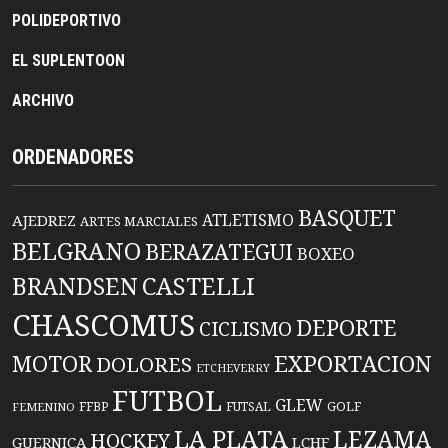
POLIDEPORTIVO
EL SUPLENTOON
ARCHIVO
ORDENADORES
BASQUET
ATLETISMO
AJEDREZ
ARTES MARCIALES
BELGRANO
BERAZATEGUI
BOXEO
BRANDSEN
CASTELLI
CHASCOMUS
DEPORTE
CICLISMO
EXPORTACION
MOTOR
DOLORES
ETCHEVERRY
FUTBOL
GLEW
FFBP
FUTSAL
GOLF
FEMENINO
LA PLATA
LEZAMA
HOCKEY
GUERNICA
LCHF