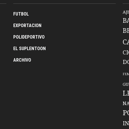
AJ
FUTBOL
B
EXPORTACION
B
POLIDEPORTIVO
C
EL SUPLENTOON
C
ARCHIVO
D
FE
GU
L
NA
P
I