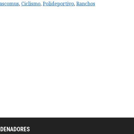
ascomus
,
Ciclismo
,
Polideportivo
,
Ranchos
RDENADORES