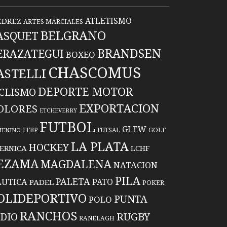
ATLETISMO
EDREZ
ARTES MARCIALES
BELGRANO
ASQUET
BRANDSEN
ERAZATEGUI
BOXEO
CHASCOMUS
ASTELLI
DEPORTE MOTOR
ICLISMO
EXPORTACION
OLORES
ETCHEVERRY
FUTBOL
GLEW
FFBP
FUTSAL
GOLF
MENINO
LA PLATA
HOCKEY
ERNICA
LCHF
EZAMA
MAGDALENA
NATACION
PILA
PALETA
UTICA
PATO
PADEL
POKER
OLIDEPORTIVO
PUNTA
POLO
RANCHOS
RUGBY
NDIO
RANELAGH