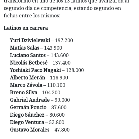
transformó en uno de los 13 latinos que avanzaron al
segundo día de competencia, estando segundo en
fichas entre los mismos:
Latinos en carrera
Yuri Dzivielevski
– 197.200
Matías Salas
– 143.900
Luciano Santos
– 143.600
Nicolás Betbesé
– 137.400
Yoshiaki Paco Nagaki
– 128.000
Alberto Merán
– 116.900
Marco Zévola
– 110.100
Breno Silva
– 104.300
Gabriel Andrade
– 99.000
Germán Poncio
– 87.600
Diego Sánchez
– 80.600
Diego Ventura
– 53.800
Gustavo Morales
– 47.800