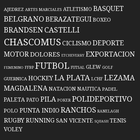
BASQUET
ATLETISMO
AJEDREZ
ARTES MARCIALES
BELGRANO
BERAZATEGUI
BOXEO
BRANDSEN
CASTELLI
CHASCOMUS
DEPORTE
CICLISMO
EXPORTACION
MOTOR
DOLORES
ETCHEVERRY
FUTBOL
GLEW
FFBP
FUTSAL
GOLF
FEMENINO
LA PLATA
LEZAMA
HOCKEY
GUERNICA
LCHF
MAGDALENA
NATACION
NAUTICA
PADEL
POLIDEPORTIVO
PILA
PALETA
PATO
POKER
RANCHOS
PUNTA INDIO
POLO
RANELAGH
RUGBY
RUNNING
TENIS
SAN VICENTE
SQUASH
VOLEY