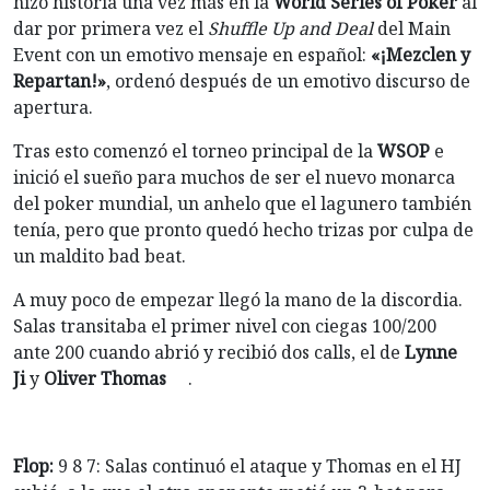
hizo historia una vez más en la
World Series of Poker
al
dar por primera vez el
Shuffle Up and Deal
del Main
Event con un emotivo mensaje en español:
«¡Mezclen y
Repartan!»
, ordenó después de un emotivo discurso de
apertura.
Tras esto comenzó el torneo principal de la
WSOP
e
inició el sueño para muchos de ser el nuevo monarca
del poker mundial, un anhelo que el lagunero también
tenía, pero que pronto quedó hecho trizas por culpa de
un maldito bad beat.
A muy poco de empezar llegó la mano de la discordia.
Salas transitaba el primer nivel con ciegas 100/200
ante 200 cuando abrió y recibió dos calls, el de
Lynne
Ji
y
Oliver Thomas
.
Flop:
9 8 7: Salas continuó el ataque y Thomas en el HJ