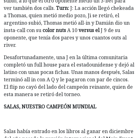
subió, a lo que el otro oponente metió un 3-bet para
ver también dos calls.
Turn:
J: La acción llegó chekeada
a Thomas, quien metió medio pozo, Ji se retiró, el
argentino subió, Thomas metió all-in y Damián dio un
insta-call con su
color nuts
A 10
versus el
J 9 de su
oponente, que tenía dos pares y unos cuantos outs al
river.
Desafortunadamente, una J en la última comunitaria
completó un full house para el estadounidense y dejó al
latino con unas pocas fichas. Unas manos después, Salas
terminó all in con A Q y le pagaron con par de cincos.
El flip no cayó del lado del campeón reinante, quien de
esta manera se retiró del torneo.
SALAS, NUESTRO CAMPEÓN MUNDIAL
Salas había entrado en los libros al ganar en diciembre