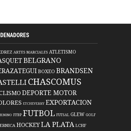
RDENADORES
ATLETISMO
EDREZ
ARTES MARCIALES
BELGRANO
ASQUET
BRANDSEN
ERAZATEGUI
BOXEO
CHASCOMUS
ASTELLI
DEPORTE MOTOR
ICLISMO
EXPORTACION
OLORES
ETCHEVERRY
FUTBOL
GLEW
FFBP
FUTSAL
GOLF
MENINO
LA PLATA
HOCKEY
ERNICA
LCHF