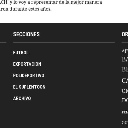
ACH y lo voy a representar de la mejor manera
aron durante estos años.
SECCIONES
O
AJ
FUTBOL
B
EXPORTACION
B
POLIDEPORTIVO
C
EL SUPLENTOON
C
ARCHIVO
D
FE
GU